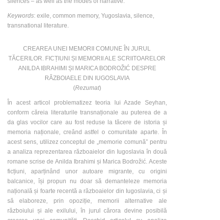
silences – as well as the modes of narrative.
Keywords
: exile, common memory, Yugoslavia, silence,
transnational literature.
CREAREA UNEI MEMORII COMUNE ÎN JURUL
TĂCERILOR. FICȚIUNI ȘI MEMORII ALE SCRIITOARELOR
ANILDA IBRAHIMI ȘI MARICA BODROŽIĆ DESPRE
RĂZBOIAELE DIN IUGOSLAVIA
(
Rezumat
)
În acest articol problematizez teoria lui Azade Seyhan,
conform căreia literaturile transnaționale au puterea de a
da glas vocilor care au fost reduse la tăcere de istoria și
memoria naționale, creând astfel o comunitate aparte. În
acest sens, utilizez conceptul de „memorie comună” pentru
a analiza reprezentarea războaielor din Iugoslavia în două
romane scrise de Anilda Ibrahimi și Marica Bodrožić. Aceste
ficțiuni, aparținând unor autoare migrante, cu origini
balcanice, își propun nu doar să demanteleze memoria
națională și foarte recentă a războaielor din Iugoslavia, ci și
să elaboreze, prin opoziție, memorii alternative ale
războiului și ale exilului, în jurul cărora devine posibilă