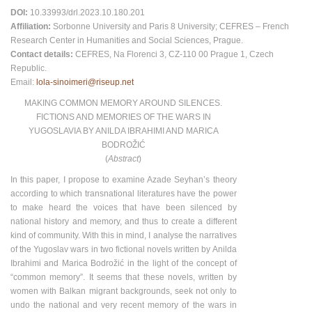
DOI:
10.33993/drl.2023.10.180.201
Affiliation:
Sorbonne University and Paris 8 University; CEFRES – French
Research Center in Humanities and Social Sciences, Prague.
Contact details:
CEFRES, Na Florenci 3, CZ-110 00 Prague 1, Czech
Republic.
Email:
lola-sinoimeri@riseup.net
MAKING COMMON MEMORY AROUND SILENCES.
FICTIONS AND MEMORIES OF THE WARS IN
YUGOSLAVIA BY ANILDA IBRAHIMI AND MARICA
BODROŽIĆ
(
Abstract
)
In this paper, I propose to examine Azade Seyhanʼs theory
according to which transnational literatures have the power
to make heard the voices that have been silenced by
national history and memory, and thus to create a different
kind of community. With this in mind, I analyse the narratives
of the Yugoslav wars in two fictional novels written by Anilda
Ibrahimi and Marica Bodrožić in the light of the concept of
“common memory”. It seems that these novels, written by
women with Balkan migrant backgrounds, seek not only to
undo the national and very recent memory of the wars in