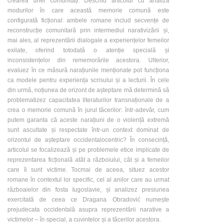
crearea unei comunități. Deschid articolul cu analiza
modurilor în care această memorie comună este
configurată ficțional: ambele romane includ secvențe de
reconstrucție comunitară prin intermediul narativizării și,
mai ales, al reprezentării dialogale a experiențelor femeilor
exilate, oferind totodată o atenție specială și
inconsistențelor din rememorările acestora. Ulterior,
evaluez în ce măsură narațiunile menționate pot funcționa
ca modele pentru experiența scrisului și a lecturii. În cele
din urmă, noțiunea de orizont de așteptare mă determină să
problematizez capacitatea literaturilor transnaționale de a
crea o memorie comună în jurul tăcerilor: într-adevăr, cum
putem garanta că aceste narațiuni de o violență extremă
sunt ascultate și respectate într-un context dominat de
orizontul de așteptare occidentalocentric? În consecință,
articolul se focalizează și pe problemele etice implicate de
reprezentarea ficțională atât a războiului, cât și a femeilor
care îi sunt victime. Tocmai de aceea, situez acestor
romane în contextul lor specific, cel al anilor care au urmat
războaielor din fosta Iugoslavie, și analizez presiunea
exercitată de ceea ce Dragana Obradović numește
prejudecata occidentală asupra reprezentării narative a
victimelor – în special, a cuvintelor și a tăcerilor acestora.