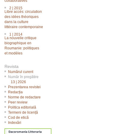
collaboratives
2 | 2015
Libre accès: circulation
des idées théoriques
dans la culture
littéraire contemporaine
1 | 2014
La nouvelle critique
biographique en
Roumanie: politiques
et modèles
Revista
Numărul curent
Număr în pregătire
13 | 2026
Prezentarea revistei
Redacția
Norme de redactare
Peer review
Politica editorială
Termeni de licență
Cod de etică
Indexări