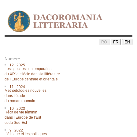
RO
FR
EN
Numere
12 | 2025
Les spectres contemporains
du XIX e siècle dans la littérature
de lʼEurope centrale et orientale
11 | 2024
Méthodologies nouvelles
dans lʼétude
du roman roumain
10 | 2023
Récit de vie féminin
dans l’Europe de l’Est
et du Sud-Est
9 | 2022
L’éthique et les politiques