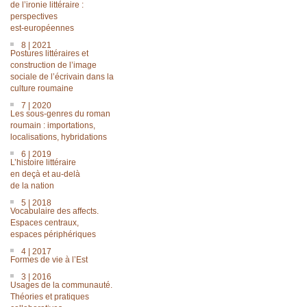
de l’ironie littéraire :
perspectives
est-européennes
8 | 2021
Postures littéraires et
construction de l’image
sociale de l’écrivain dans la
culture roumaine
7 | 2020
Les sous-genres du roman
roumain : importations,
localisations, hybridations
6 | 2019
L’histoire littéraire
en deçà et au-delà
de la nation
5 | 2018
Vocabulaire des affects.
Espaces centraux,
espaces périphériques
4 | 2017
Formes de vie à l’Est
3 | 2016
Usages de la communauté.
Théories et pratiques