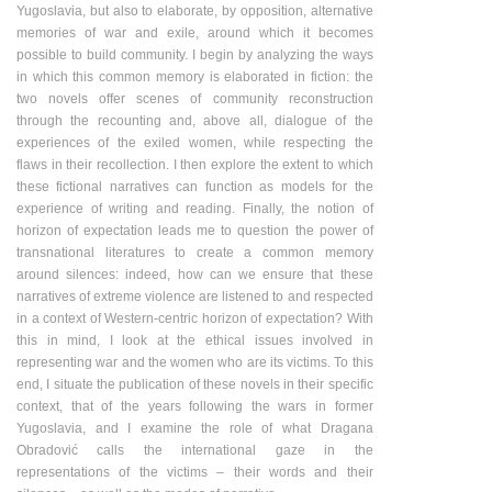
Yugoslavia, but also to elaborate, by opposition, alternative
memories of war and exile, around which it becomes
possible to build community. I begin by analyzing the ways
in which this common memory is elaborated in fiction: the
two novels offer scenes of community reconstruction
through the recounting and, above all, dialogue of the
experiences of the exiled women, while respecting the
flaws in their recollection. I then explore the extent to which
these fictional narratives can function as models for the
experience of writing and reading. Finally, the notion of
horizon of expectation leads me to question the power of
transnational literatures to create a common memory
around silences: indeed, how can we ensure that these
narratives of extreme violence are listened to and respected
in a context of Western-centric horizon of expectation? With
this in mind, I look at the ethical issues involved in
representing war and the women who are its victims. To this
end, I situate the publication of these novels in their specific
context, that of the years following the wars in former
Yugoslavia, and I examine the role of what Dragana
Obradović calls the international gaze in the
representations of the victims – their words and their