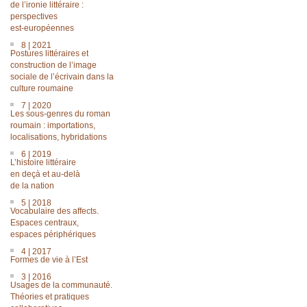
de l’ironie littéraire :
perspectives
est-européennes
8 | 2021
Postures littéraires et
construction de l’image
sociale de l’écrivain dans la
culture roumaine
7 | 2020
Les sous-genres du roman
roumain : importations,
localisations, hybridations
6 | 2019
L’histoire littéraire
en deçà et au-delà
de la nation
5 | 2018
Vocabulaire des affects.
Espaces centraux,
espaces périphériques
4 | 2017
Formes de vie à l’Est
3 | 2016
Usages de la communauté.
Théories et pratiques