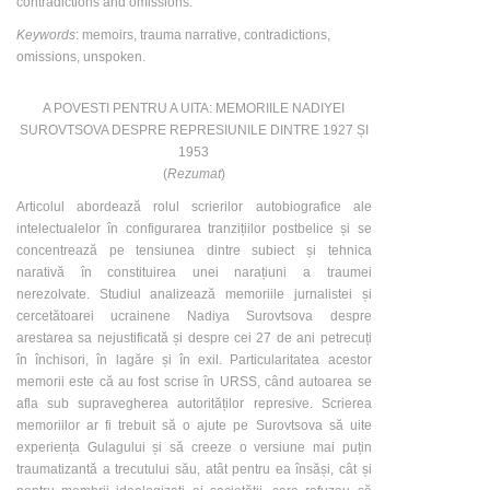
contradictions and omissions.
Keywords
: memoirs, trauma narrative, contradictions,
omissions, unspoken.
A POVESTI PENTRU A UITA: MEMORIILE NADIYEI
SUROVTSOVA DESPRE REPRESIUNILE DINTRE 1927 ȘI
1953
(
Rezumat
)
Articolul abordează rolul scrierilor autobiografice ale
intelectualelor în configurarea tranzițiilor postbelice și se
concentrează pe tensiunea dintre subiect și tehnica
narativă în constituirea unei narațiuni a traumei
nerezolvate. Studiul analizează memoriile jurnalistei și
cercetătoarei ucrainene Nadiya Surovtsova despre
arestarea sa nejustificată și despre cei 27 de ani petrecuți
în închisori, în lagăre și în exil. Particularitatea acestor
memorii este că au fost scrise în URSS, când autoarea se
afla sub supravegherea autorităților represive. Scrierea
memoriilor ar fi trebuit să o ajute pe Surovtsova să uite
experiența Gulagului și să creeze o versiune mai puțin
traumatizantă a trecutului său, atât pentru ea însăși, cât și