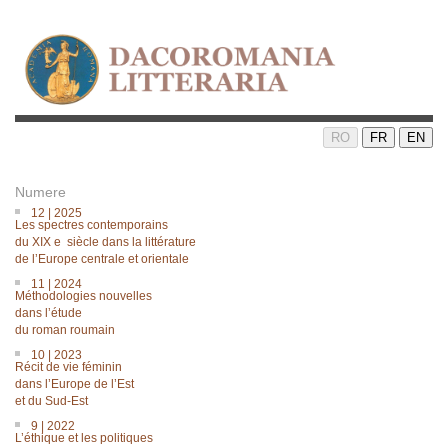
RO
FR
EN
Numere
12 | 2025
Les spectres contemporains
du XIX e siècle dans la littérature
de lʼEurope centrale et orientale
11 | 2024
Méthodologies nouvelles
dans lʼétude
du roman roumain
10 | 2023
Récit de vie féminin
dans l’Europe de l’Est
et du Sud-Est
9 | 2022
L’éthique et les politiques