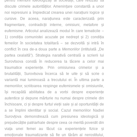
pentru membrii ideologizați ai societății, care refuzau să
discute crimele autorităților. Amenințare constantă a unor
noi represiuni a împiedicat crearea unei narațiuni logice și
cursive. De aceea, narațiunea este caracterizată prin
fragmentare, contradicții interne, omisiuni, metafore și
eufemisme. Articolul analizează modul în care tematicile –
1) condiția comunistei acuzate pe nedrept și 2) condiția
femeilor în societatea totalitară – se dezvoltă și intră în
conflict în cea de-a doua parte a
Memoriilor
(intitulată „De
partea cealaltă”). Strategia narativă centrală a scrierii lui
Surovtsova constă în reducerea la tăcere a celor mai
traumatice experiențe. Prin omisiunea crimelor și a
brutalității, Surovtsova încerca să le uite și să scrie o
variantă mai luminoasă a trecutului ei. În ultima parte a
memoriilor, scriitoarea respinge eufemismele și omisiunile,
își recapătă abilitatea de a vorbi despre experiențe
autentice și depune mărturie nu numai despre crimele din
închisoare, ci și despre furtul vieții sale și al oportunității de
a se împlini identitar și social. Cazul memoriilor Nadiei
Surovțova demonstrează cum presiunea ideologică și
prejudecățile patriarhale despre ceea ce merită povestit din
viața unei femei au făcut ca experiențele fizice și
emoționale traumatizante să fie un tărâm al nerostitului,