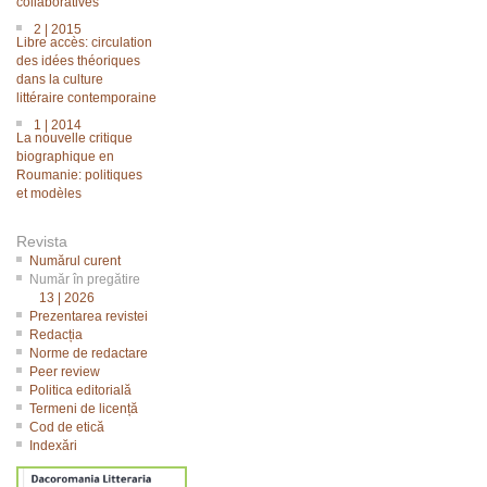
collaboratives
2 | 2015
Libre accès: circulation
des idées théoriques
dans la culture
littéraire contemporaine
1 | 2014
La nouvelle critique
biographique en
Roumanie: politiques
et modèles
Revista
Numărul curent
Număr în pregătire
13 | 2026
Prezentarea revistei
Redacția
Norme de redactare
Peer review
Politica editorială
Termeni de licență
Cod de etică
Indexări