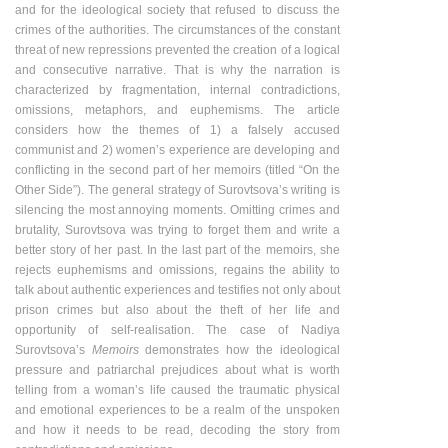
and for the ideological society that refused to discuss the
crimes of the authorities. The circumstances of the constant
threat of new repressions prevented the creation of a logical
and consecutive narrative. That is why the narration is
characterized by fragmentation, internal contradictions,
omissions, metaphors, and euphemisms. The article
considers how the themes of 1) a falsely accused
communist and 2) womenʼs experience are developing and
conflicting in the second part of her memoirs (titled “On the
Other Side”). The general strategy of Surovtsovaʼs writing is
silencing the most annoying moments. Omitting crimes and
brutality, Surovtsova was trying to forget them and write a
better story of her past. In the last part of the memoirs, she
rejects euphemisms and omissions, regains the ability to
talk about authentic experiences and testifies not only about
prison crimes but also about the theft of her life and
opportunity of self-realisation. The case of Nadiya
Surovtsova’s
Memoirs
demonstrates how the ideological
pressure and patriarchal prejudices about what is worth
telling from a womanʼs life caused the traumatic physical
and emotional experiences to be a realm of the unspoken
and how it needs to be read, decoding the story from