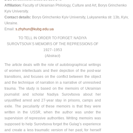
Affiliation:
Faculty of Ukrainian Philology, Culture and Art, Borys Grinchenko
Kyiv University.
Contact details:
Borys Grinchenko Kyiv University, Lukyanenka str. 13b, Kyiv,
Ukraine.
Email:
s.zhyhun@kubg.edu.ua
TO TELL IN ORDER TO FORGET: NADIYA
SUROVTSOVAʼS MEMOIRS OF THE REPRESSIONS OF
1927–1953
(
Abstract
)
The article deals with the role of autobiographical writings
of women intellectuals and their depiction of the post-war
transitions, and focuses on the conflict between the object
and the technique of narration in a narrative of unresolved
trauma. The study is based on the memoirs of Ukrainian
journalist and scholar Nadiya Surovtsova about her
unjustified arrest and 27-year stay in prisons, camps and
exile. The peculiarity of these memoirs is that they were
written in the USSR, when the author was under the
supervision of repressive authorities. Writing memoirs was
supposed to help Surovtsova forget the Gulag’s experience
and create a less traumatic version of her past, for herself