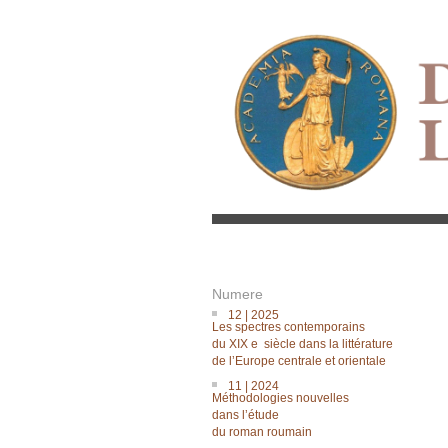
Numere
12 | 2025
Les spectres contemporains
du XIX e siècle dans la littérature
de lʼEurope centrale et orientale
11 | 2024
Méthodologies nouvelles
dans lʼétude
du roman roumain