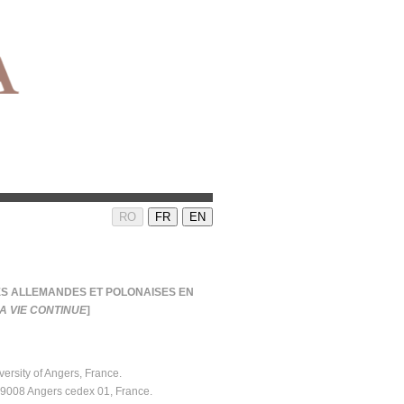
RO
FR
EN
ES ALLEMANDES ET POLONAISES EN
A VIE CONTINUE
]
versity of Angers, France.
 49008 Angers cedex 01, France.