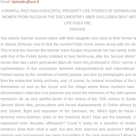
Email:
bpirastru@uco.fr
A PAINFUL PAST AND A PEACEFUL PRESENT? LIFE STORIES OF GERMAN AN
WOMEN FROM SILESIA IN THE DOCUMENTARY
ABER DAS LEBEN GEHT WE
LIFE GOES ON
]
(
Abstract
)
Two elderly German women return with their daughter and niece to their former 
in Silesia (Poland), only to find the current Polish home owner along with her d
This is how the German film director Karin Kasper documents her own family histo
with that of the Polish family installed in their farmhouse after the Second World 
movie
Aber das Leben geht weiter
[
But Life Goes On
], produced in 2010. I aim to 
representation of this exclusively feminine intergenerational and international
Fueled mainly by the narratives of elderly people, but also by photographs and v
from the respective family archives, and, of course, by several recordings of the p
themselves as well as the house and the village where these reunions take p
documentary’s objective is to preserve and share the memories of the older gener
memories stir up very painful facets of the history of the 20th century in East
Second World War, persecutions and forced displacements of Polish ethnics 
and Soviets, flight and expulsion of the Germans, etc. Which light do these e
feminine micro-histories shed on the historical facts? How are the traumatic 
expressed even decades afterwards? Could it really be a question of resili
emotions arise from what is said, but also from silences and postures? What h
memory and post-memory has been transmitted to the next generations? More br