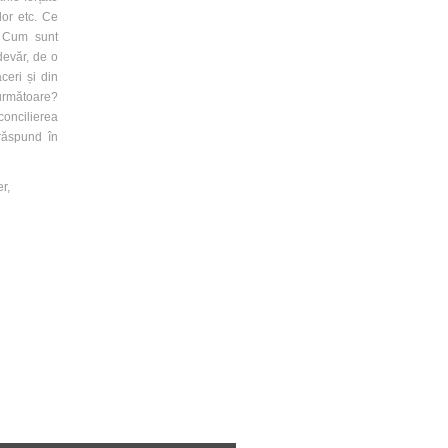
lor etc. Ce
? Cum sunt
devăr, de o
ceri și din
 următoare?
oncilierea
răspund în
r,