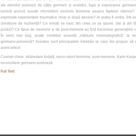
ale etnicilor polonezi de către germani și sovietici, fuga și expulzarea germani
lumină aruncă aceste microistorii exclusiv feminine asupra faptelor istorice
exprimate experiențele traumatice chiar și după decenii? Ar putea fi vorba, într-a
chestiune de reziliență? Ce emoții se nasc din ceea ce se spune, dar și din tă
postúri? Ce tipuri de memorie și de post-memorie au fost transmise generațiilor
În sens mai larg, poate contribui această „mărturie cinematografică” la rec
germano-poloneză? Acestea sunt principalele întrebări la care îmi propun să 
acest articol.
Cuvinte-cheie:
strămutare forțată, micro-istorii feminine, post-memorie, Karin Kaspe
reconciliere germano-poloneză.
Full Text