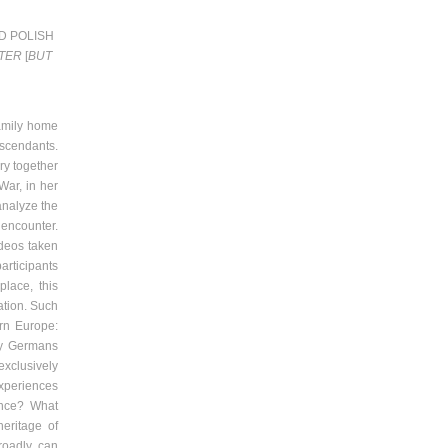
D POLISH
ITER
[
BUT
family home
escendants.
ry together
War, in her
analyze the
 encounter.
ideos taken
articipants
lace, this
ation. Such
ern Europe:
by Germans
xclusively
experiences
ence? What
eritage of
oadly, can