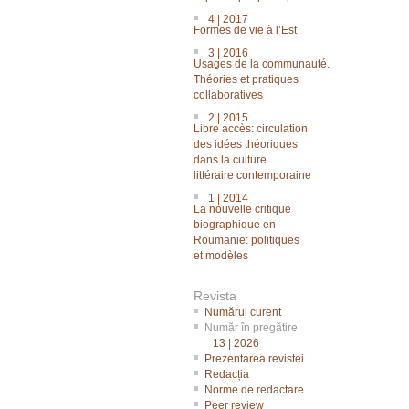
4 | 2017
Formes de vie à l’Est
3 | 2016
Usages de la communauté.
Théories et pratiques
collaboratives
2 | 2015
Libre accès: circulation
des idées théoriques
dans la culture
littéraire contemporaine
1 | 2014
La nouvelle critique
biographique en
Roumanie: politiques
et modèles
Revista
Numărul curent
Număr în pregătire
13 | 2026
Prezentarea revistei
Redacția
Norme de redactare
Peer review