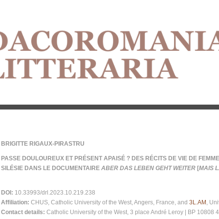
BRIGITTE RIGAUX-PIRASTRU
PASSE DOULOUREUX ET PRÉSENT APAISÉ ? DES RÉCITS DE VIE DE FEMM
SILÉSIE DANS LE DOCUMENTAIRE
ABER DAS LEBEN GEHT WEITER
[
MAIS L
DOI:
10.33993/drl.2023.10.219.238
Affiliation:
CHUS, Catholic University of the West, Angers, France, and
3L.AM
, Uni
Contact details:
Catholic University of the West, 3 place André Leroy | BP 10808