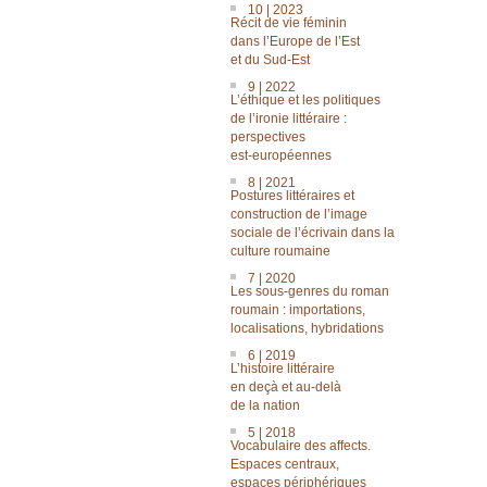
10 | 2023
Récit de vie féminin
dans l’Europe de l’Est
et du Sud-Est
9 | 2022
L’éthique et les politiques
de l’ironie littéraire :
perspectives
est-européennes
8 | 2021
Postures littéraires et
construction de l’image
sociale de l’écrivain dans la
culture roumaine
7 | 2020
Les sous-genres du roman
roumain : importations,
localisations, hybridations
6 | 2019
L’histoire littéraire
en deçà et au-delà
de la nation
5 | 2018
Vocabulaire des affects.
Espaces centraux,
espaces périphériques