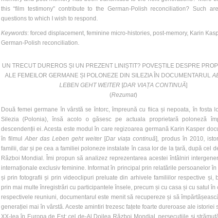
this “film testimony” contribute to the German-Polish reconciliation? Such ar
questions to which I wish to respond.
Keywords
: forced displacement, feminine micro-histories, post-memory, Karin Kasp
German-Polish reconciliation.
UN TRECUT DUREROS ȘI UN PREZENT LINIȘTIT? POVEȘTILE DESPRE PROP
ALE FEMEILOR GERMANE ȘI POLONEZE DIN SILEZIA ÎN DOCUMENTARUL
A
LEBEN GEHT WEITER
[
DAR VIAȚA CONTINUĂ
]
(
Rezumat
)
Două femei germane în vârstă se întorc, împreună cu fiica și nepoata, în fosta l
Silezia (Polonia), însă acolo o găsesc pe actuala proprietară poloneză î
descendenții ei. Acesta este modul în care regizoarea germană Karin Kasper do
în filmul
Aber das Leben geht weiter
[
Dar viața continuă
], produs în 2010, istor
familii, dar și pe cea a familiei poloneze instalate în casa lor de la țară, după cel 
Război Mondial. Îmi propun să analizez reprezentarea acestei întâlniri intergener
internaționale exclusiv feminine. Informat în principal prin relatările persoanelor în
și prin fotografii și prin videoclipuri preluate din arhivele familiilor respective și, 
prin mai multe înregistrări cu participantele însele, precum și cu casa și cu satul în
respectivele reuniuni, documentarul este menit să recupereze și să împărtășească
generației mai în vârstă. Aceste amintiri trezesc fațete foarte dureroase ale istoriei 
XX-lea în Europa de Est: cel de-Al Doilea Război Mondial, persecuțiile și strămutăr