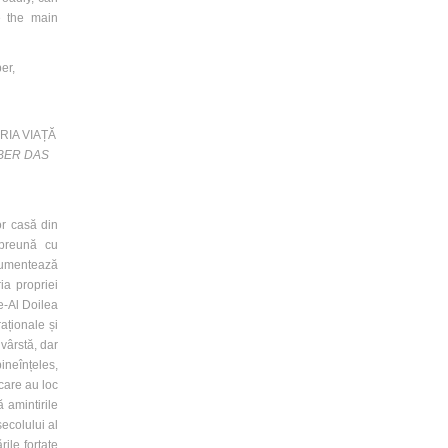
e the main
er,
RIA VIAȚĂ
BER DAS
or casă din
mpreună cu
cumentează
ia propriei
de-Al Doilea
aționale și
 vârstă, dar
bineînțeles,
 care au loc
 amintirile
secolului al
ile forțate