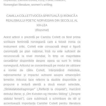
Keywords
: Camilla Collett, irony, Poetic Realism,
Norwegian literature, womenʼs writing.
CAMILLA COLLETT:VOCEA SPIRITUALĂ ȘI IRONICĂ A
REALISMULUI POETIC NORVEGIAN DIN SECOLUL AL
XIX-LEA
(
Rezumat
)
Acest articol o prezintă pe Camilla Collett ca fiind prima
scriitoare feministă norvegiană care a folosit ironia ca
instrument critic. Collett este consacrată drept o figură
canonizată pe plan național, însă nu este suficient de
recunoscută la nivel mondial, în timp ce majoritatea
cercetărilor disponibile despre opera sa sunt în limba
norvegiană. Articolul se concentrează pe modul de utilizare
a ironiei de către Collett, interpretând metodele,
raționamentul și impactul autoarei asupra emancipării
femeilor. Articolul face referire la studiile disponibile și
propune o lectură atentă a două eseuri selectate,
„Strikketøisbetragninger” („Reflecții la croșetat”), marcând
debutul literar, și „Om Kvinden og Hendes Stilling” („Despre
statutul femeii”), care subliniază o schimbare de stil și
accentuează importanța Camillei Collett pentru literatura