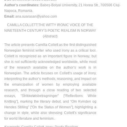
Author's coordinates:
Babeș-Bolyai University, 21 Horea Str., 700506 Cluj-
Napoca, Romania.
Email:
ana.suarasan@yahoo.com
CAMILLA COLLETT:THE WITTY IRONIC VOICE OF THE
NINETEENTH CENTURY’S POETIC REALISM IN NORWAY
(
Abstract
)
The article presents Camilla Collett as the first distinguished
Norwegian feminist writer who used irony as a critical tool.
Collett is recognized as an important figure in Norway, but
she is not sufficiently acknowledged worldwide, while most
of the research available on the author’s work is in
Norwegian. The article focuses on Collett’s usage of irony,
interpreting the author’s methods, reasoning, and impact on
the emancipation of women by employing available
research, and through a close reading of two selected
essays, “Strikketøisbetragninger” [“Reflections While
Knitting”], marking the literary debut, and “Om Kvinden og
Hendes Stilling” [“On the Status of Women”], highlighting a
change in style, while also stressing Collett’s significance
for world literature and feminism..