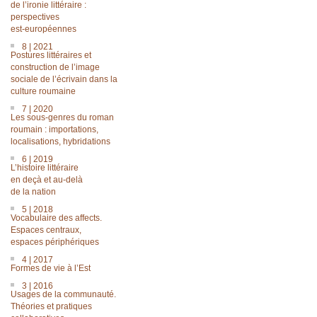
de l’ironie littéraire :
perspectives
est-européennes
8 | 2021
Postures littéraires et
construction de l’image
sociale de l’écrivain dans la
culture roumaine
7 | 2020
Les sous-genres du roman
roumain : importations,
localisations, hybridations
6 | 2019
L’histoire littéraire
en deçà et au-delà
de la nation
5 | 2018
Vocabulaire des affects.
Espaces centraux,
espaces périphériques
4 | 2017
Formes de vie à l’Est
3 | 2016
Usages de la communauté.
Théories et pratiques