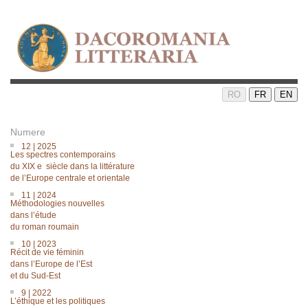
RO
FR
EN
Numere
12 | 2025
Les spectres contemporains
du XIX e siècle dans la littérature
de lʼEurope centrale et orientale
11 | 2024
Méthodologies nouvelles
dans lʼétude
du roman roumain
10 | 2023
Récit de vie féminin
dans l’Europe de l’Est
et du Sud-Est
9 | 2022
L’éthique et les politiques