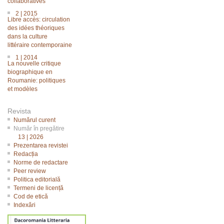
collaboratives
2 | 2015
Libre accès: circulation
des idées théoriques
dans la culture
littéraire contemporaine
1 | 2014
La nouvelle critique
biographique en
Roumanie: politiques
et modèles
Revista
Numărul curent
Număr în pregătire
13 | 2026
Prezentarea revistei
Redacția
Norme de redactare
Peer review
Politica editorială
Termeni de licență
Cod de etică
Indexări