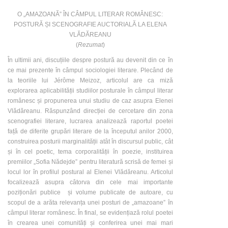
O „AMAZOANĂ” ÎN CÂMPUL LITERAR ROMÂNESC:
POSTURĂ ȘI SCENOGRAFIE AUCTORIALĂ LA ELENA
VLĂDĂREANU
(
Rezumat
)
În ultimii ani, discuțiile despre postură au devenit din ce în
ce mai prezente în câmpul sociologiei literare. Plecând de
la teoriile lui Jérôme Meizoz, articolul are ca miză
explorarea aplicabilității studiilor posturale în câmpul literar
românesc și propunerea unui studiu de caz asupra Elenei
Vlădăreanu. Răspunzând direcției de cercetare din zona
scenografiei literare, lucrarea analizează raportul poetei
față de diferite grupări literare de la începutul anilor 2000,
construirea posturii marginalității atât în discursul public, cât
și în cel poetic, tema corporalității în poezie, instituirea
premiilor „Sofia Nădejde” pentru literatură scrisă de femei și
locul lor în profilul postural al Elenei Vlădăreanu. Articolul
focalizează asupra câtorva din cele mai importante
poziționări publice și volume publicate de autoare, cu
scopul de a arăta relevanța unei posturi de „amazoane” în
câmpul literar românesc. În final, se evidențiază rolul poetei
în crearea unei comunități și conferirea unei mai mari