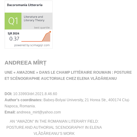
ANDREEA MÎRȚ
UNE « AMAZONE » DANS LE CHAMP LITTÉRAIRE ROUMAIN : POSTURE
ET SCÉNOGRAPHIE AUCTORIALE CHEZ ELENA VLĂDĂREANU
DOI:
10.33993/drl.2021.8.46.60
Author's coordinates:
Babeș-Bolyai University, 21 Horea Str., 400174 Cluj-
Napoca, Romania.
Email:
andreea_mirt@yahoo.com
AN “AMAZON” IN THE ROMANIAN LITERARY FIELD:
POSTURE AND AUTHORIAL SCENOGRAPHY IN ELENA
VLĂDĂREANU’S WORK