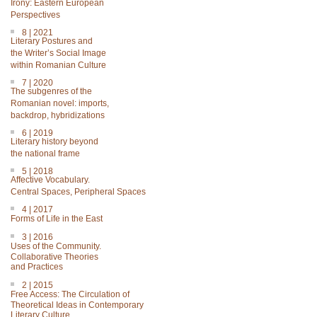
Irony: Eastern European
Perspectives
8 | 2021
Literary Postures and
the Writer’s Social Image
within Romanian Culture
7 | 2020
The subgenres of the
Romanian novel: imports,
backdrop, hybridizations
6 | 2019
Literary history beyond
the national frame
5 | 2018
Affective Vocabulary.
Central Spaces, Peripheral Spaces
4 | 2017
Forms of Life in the East
3 | 2016
Uses of the Community.
Collaborative Theories
and Practices
2 | 2015
Free Access: The Circulation of
Theoretical Ideas in Contemporary
Literary Culture