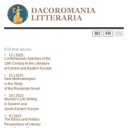
RO
FR
EN
Full text issues
12 | 2025
Contemporary Spectres of the
19th Century in the Literature
of Central and Eastern Europe
11 | 2024
New Methodologies
in the Study
of the Romanian Novel
10 | 2023
Women’s Life Writing
in Eastern and
South-Eastern Europe
9 | 2022
The Ethics and Politics
Perspectives of Literary