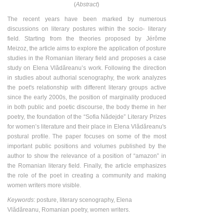
(
Abstract
)
The recent years have been marked by numerous
discussions on literary postures within the socio- literary
field. Starting from the theories proposed by Jérôme
Meizoz, the article aims to explore the application of posture
studies in the Romanian literary field and proposes a case
study on Elena Vlădăreanu’s work. Following the direction
in studies about authorial scenography, the work analyzes
the poet's relationship with different literary groups active
since the early 2000s, the position of marginality produced
in both public and poetic discourse, the body theme in her
poetry, the foundation of the “Sofia Nădejde” Literary Prizes
for womenʼs literature and their place in Elena Vlădăreanu's
postural profile. The paper focuses on some of the most
important public positions and volumes published by the
author to show the relevance of a position of “amazon” in
the Romanian literary field. Finally, the article emphasizes
the role of the poet in creating a community and making
women writers more visible.
Keywords
: posture, literary scenography, Elena
Vlădăreanu, Romanian poetry, women writers.