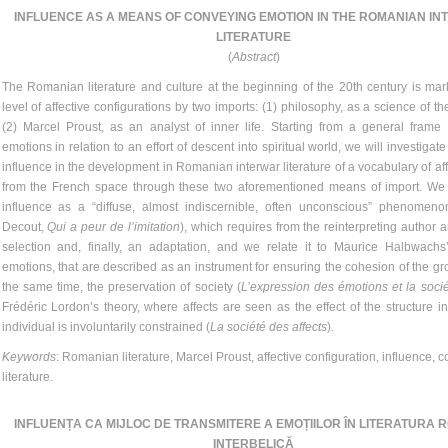
INFLUENCE AS A MEANS OF CONVEYING EMOTION IN THE ROMANIAN I
LITERATURE
(
Abstract
)
The Romanian literature and culture at the beginning of the 20th century is ma
level of affective configurations by two imports: (1) philosophy, as a science of th
(2) Marcel Proust, as an analyst of inner life. Starting from a general frame
emotions in relation to an effort of descent into spiritual world, we will investigate
influence in the development in Romanian interwar literature of a vocabulary of aff
from the French space through these two aforementioned means of import. We 
influence as a “diffuse, almost indiscernible, often unconscious” phenomen
Decout,
Qui a peur de l’imitation
), which requires from the reinterpreting author a
selection and, finally, an adaptation, and we relate it to Maurice Halbwachsʼ
emotions, that are described as an instrument for ensuring the cohesion of the gr
the same time, the preservation of society (
L’expression des émotions et la soci
Frédéric Lordon’s theory, where affects are seen as the effect of the structure i
individual is involuntarily constrained (
La société des affects
).
Keywords
: Romanian literature, Marcel Proust, affective configuration, influence, 
literature.
INFLUENȚA CA MIJLOC DE TRANSMITERE A EMOȚIILOR ÎN LITERATURA
INTERBELICĂ