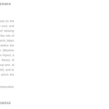
NTERWAR
rked on the
e soul, and
 of viewing
 the role of
ects, taken
define the
on (Maxime
n import, a
 theory of
oup and, at
été
), and to
n which the
comparative
 ROMÂNĂ