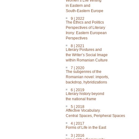
Women’s Life Writing
in Eastern and
South-Eastern Europe
9 | 2022
The Ethics and Politics
Perspectives of Literary
Irony: Eastern European
Perspectives
8 | 2021
Literary Postures and
the Writer’s Social Image
within Romanian Culture
7 | 2020
The subgenres of the
Romanian novel: imports,
backdrop, hybridizations
6 | 2019
Literary history beyond
the national frame
5 | 2018
Affective Vocabulary.
Central Spaces, Peripheral Spaces
4 | 2017
Forms of Life in the East
3 | 2016