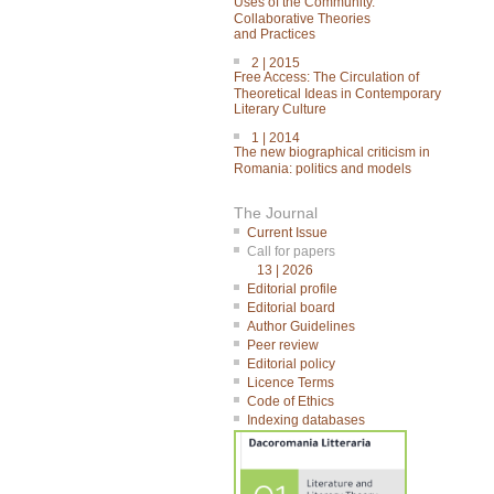
Uses of the Community.
Collaborative Theories
and Practices
2 | 2015
Free Access: The Circulation of
Theoretical Ideas in Contemporary
Literary Culture
1 | 2014
The new biographical criticism in
Romania: politics and models
The Journal
Current Issue
Call for papers
13 | 2026
Editorial profile
Editorial board
Author Guidelines
Peer review
Editorial policy
Licence Terms
Code of Ethics
Indexing databases