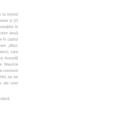
 la nivelul
tului și (2)
emoțiilor în
 celor două
r în cadrul
men „difuz,
ation
), care
rea. Această
de Maurice
a coeziunii
été
), iar, pe
te ale unei
ratură