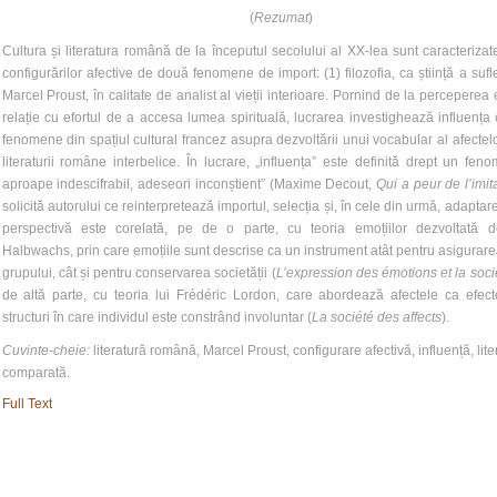
(
Rezumat
)
Cultura și literatura română de la începutul secolului al XX-lea sunt caracterizate
configurărilor afective de două fenomene de import: (1) filozofia, ca știință a sufle
Marcel Proust, în calitate de analist al vieții interioare. Pornind de la perceperea 
relație cu efortul de a accesa lumea spirituală, lucrarea investighează influența
fenomene din spațiul cultural francez asupra dezvoltării unui vocabular al afectelo
literaturii române interbelice. În lucrare, „influența” este definită drept un feno
aproape indescifrabil, adeseori inconștient” (Maxime Decout,
Qui a peur de l’imit
solicită autorului ce reinterpretează importul, selecția și, în cele din urmă, adapta
perspectivă este corelată, pe de o parte, cu teoria emoțiilor dezvoltată 
Halbwachs, prin care emoțiile sunt descrise ca un instrument atât pentru asigurare
grupului, cât și pentru conservarea societății (
L’expression des émotions et la soci
de altă parte, cu teoria lui Frédéric Lordon, care abordează afectele ca efec
structuri în care individul este constrând involuntar (
La société des affects
).
Cuvinte-cheie:
literatură română, Marcel Proust, configurare afectivă, influență, lite
comparată.
Full Text